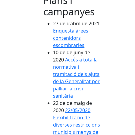
Plans i
campanyes
27 de d’abril de 2021
Enquesta àrees
contenidors
escombraries
10 de de juny de
2020
Accés a tota la
normativa i
tramitació dels ajuts
de la Generalitat per
pal·liar la crisi
sanitària
22 de de maig de
2020
22/05/2020
Flexibilització de
diverses restriccions
municipis menys de