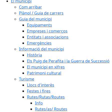
El municipi
Com arribar
Plànol / Guia de carrers
Guia del municipi
Equipaments
Empreses i comerços
Entitats i associacions
Emergències
Informació del municipi
Història
Els Puig de Perafita i la Guerra de Successió
El municipi en xifres
Patrimoni cultural
Turisme
Llocs d'interès
Festes i fires
Rutes/Rutas/Routes
Info
Rutes/as/ Routes