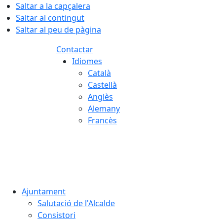
Saltar a la capçalera
Saltar al contingut
Saltar al peu de pàgina
Contactar
Idiomes
Català
Castellà
Anglès
Alemany
Francès
07.08.2026 | 22:21
Ajuntament
Salutació de l'Alcalde
Consistori