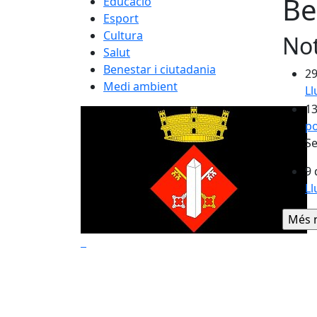
Be
Educació
Esport
Cultura
Not
Salut
Benestar i ciutadania
29
Medi ambient
L
13
p
Se
9 
L