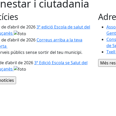
nestar i ciutadania
ícies
Adre
 de d’abril de 2026
3ª edició Escola de salut del
Assoc
luçanès
Gent
Cons
 de d’abril de 2026
Correus arriba a la teva
de Se
orta
Txell
rveis públics sense sortir del teu municipi.
de d’abril de 2026
3ª Edició Escola se Salut del
luçanès