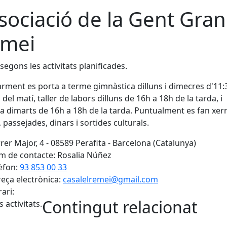
sociació de la Gent Gran
mei
segons les activitats planificades.
rment es porta a terme gimnàstica dilluns i dimecres d'11:
 del matí, taller de labors dilluns de 16h a 18h de la tarda, i
a dimarts de 16h a 18h de la tarda. Puntualment es fan xer
, passejades, dinars i sortides culturals.
rer Major, 4 - 08589 Perafita - Barcelona (Catalunya)
 de contacte: Rosalia Núñez
èfon:
93 853 00 33
eça electrònica:
casalelremei@gmail.com
ari:
Contingut relacionat
 activitats.