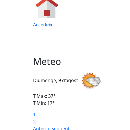
Accedeix
Meteo
Diumenge, 9 d’agost
T.Màx: 37°
T.Min: 17°
1
2
Anterior
Següent