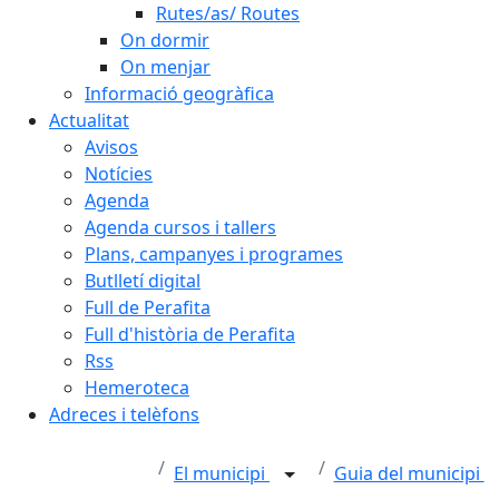
Rutes/as/ Routes
On dormir
On menjar
Informació geogràfica
Actualitat
Avisos
Notícies
Agenda
Agenda cursos i tallers
Plans, campanyes i programes
Butlletí digital
Full de Perafita
Full d'història de Perafita
Rss
Hemeroteca
Adreces i telèfons
El municipi
Guia del municipi