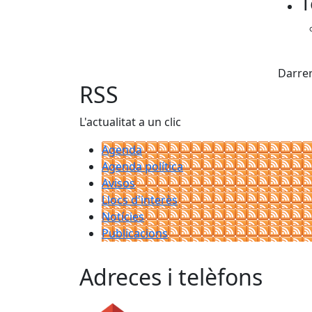
T
X
Darrer
RSS
L'actualitat a un clic
Agenda
Agenda política
Avisos
Llocs d'interès
Notícies
Publicacions
Adreces i telèfons