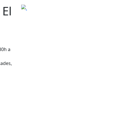
 El
.
30h a
rades,