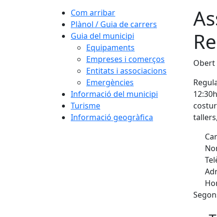
As
Com arribar
Plànol / Guia de carrers
Re
Guia del municipi
Equipaments
Empreses i comerços
Obert 
Entitats i associacions
Emergències
Regula
Informació del municipi
12:30h
Turisme
costur
Informació geogràfica
tallers
Car
Nom
Tel
Adr
Hor
Segons