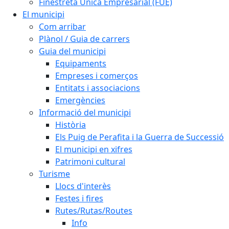
Finestreta Única Empresarial (FUE)
El municipi
Com arribar
Plànol / Guia de carrers
Guia del municipi
Equipaments
Empreses i comerços
Entitats i associacions
Emergències
Informació del municipi
Història
Els Puig de Perafita i la Guerra de Successió
El municipi en xifres
Patrimoni cultural
Turisme
Llocs d'interès
Festes i fires
Rutes/Rutas/Routes
Info