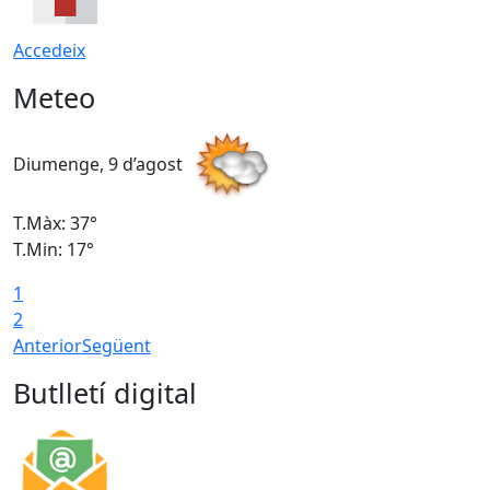
Accedeix
Meteo
Diumenge, 9 d’agost
D
T.Màx: 37°
T
T.Min: 17°
T
1
T
2
Anterior
Següent
Butlletí digital