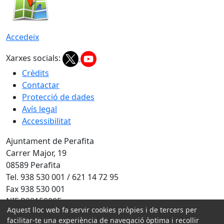
Accedeix
Xarxes socials:
Crèdits
Contactar
Protecció de dades
Avís legal
Accessibilitat
Ajuntament de Perafita
Carrer Major, 19
08589 Perafita
Tel. 938 530 001 / 621 14 72 95
Fax 938 530 001
NIF P0815900F
Aquest lloc web fa servir cookies pròpies i de tercers per
facilitar-te una experiència de navegació òptima i recollir
Amb la col·laboració de: