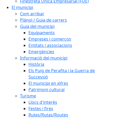
Finestreta Única Empresarial (FUE)
El municipi
Com arribar
Plànol / Guia de carrers
Guia del municipi
Equipaments
Empreses i comerços
Entitats i associacions
Emergències
Informació del municipi
Història
Els Puig de Perafita i la Guerra de
Successió
El municipi en xifres
Patrimoni cultural
Turisme
Llocs d'interès
Festes i fires
Rutes/Rutas/Routes