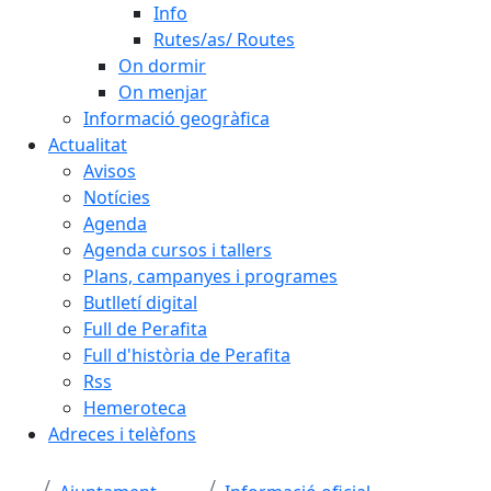
Info
Rutes/as/ Routes
On dormir
On menjar
Informació geogràfica
Actualitat
Avisos
Notícies
Agenda
Agenda cursos i tallers
Plans, campanyes i programes
Butlletí digital
Full de Perafita
Full d'història de Perafita
Rss
Hemeroteca
Adreces i telèfons