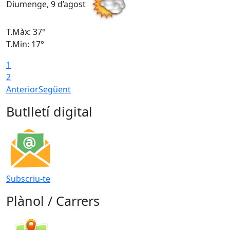
Diumenge, 9 d’agost
D
T.Màx: 37°
T
T.Min: 17°
T
1
T
2
Anterior
Següent
Butlletí digital
Subscriu-te
Plànol / Carrers