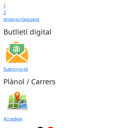
1
T
2
Anterior
Següent
Butlletí digital
Subscriu-te
Plànol / Carrers
Accedeix