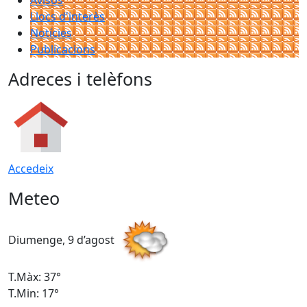
Avisos
Llocs d'interès
Notícies
Publicacions
Adreces i telèfons
Accedeix
Meteo
Diumenge, 9 d’agost
D
T.Màx: 37°
T
T.Min: 17°
T