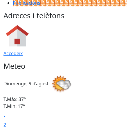
Publicacions
Adreces i telèfons
Accedeix
Meteo
Diumenge, 9 d’agost
D
T.Màx: 37°
T
T.Min: 17°
T
1
T
2