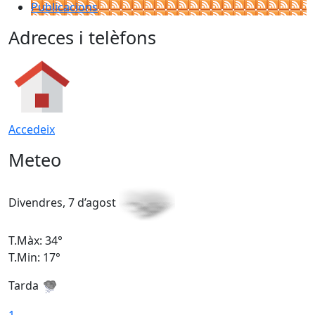
Publicacions
Adreces i telèfons
Accedeix
Meteo
Divendres, 7 d’agost
D
T.Màx: 34°
T
T.Min: 17°
T
Tarda
T
1