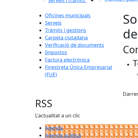
Serveis i tràmits
Sol
Oficines municipals
Serveis
de
Tràmits i gestions
Carpeta ciutadana
Verificació de documents
Con
Impostos
Factura electrònica
T
Finestreta Única Empresarial
(FUE)
X
Darrer
RSS
L'actualitat a un clic
Agenda
Agenda política