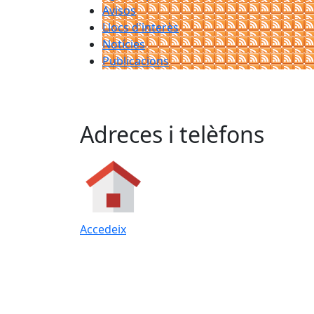
Avisos
Llocs d'interès
Notícies
Publicacions
Adreces i telèfons
Accedeix