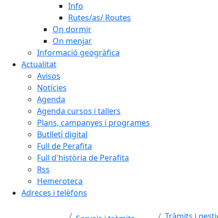
Info
Rutes/as/ Routes
On dormir
On menjar
Informació geogràfica
Actualitat
Avisos
Notícies
Agenda
Agenda cursos i tallers
Plans, campanyes i programes
Butlletí digital
Full de Perafita
Full d'història de Perafita
Rss
Hemeroteca
Adreces i telèfons
Tràmits i gest