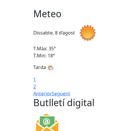
Meteo
Dissabte, 8 d’agost
T.Màx: 35°
T.Min: 18°
Tarda
1
2
Anterior
Següent
Butlletí digital