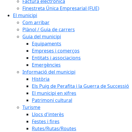
Factura electrònica
Finestreta Única Empresarial (FUE)
El municipi
Com arribar
Plànol / Guia de carrers
Guia del municipi
Equipaments
Empreses i comerços
Entitats i associacions
Emergències
Informació del municipi
Història
Els Puig de Perafita i la Guerra de Successió
El municipi en xifres
Patrimoni cultural
Turisme
Llocs d'interès
Festes i fires
Rutes/Rutas/Routes