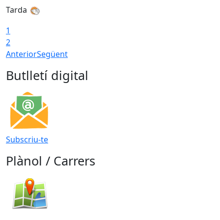
Tarda
T
1
2
Anterior
Següent
Butlletí digital
Subscriu-te
Plànol / Carrers