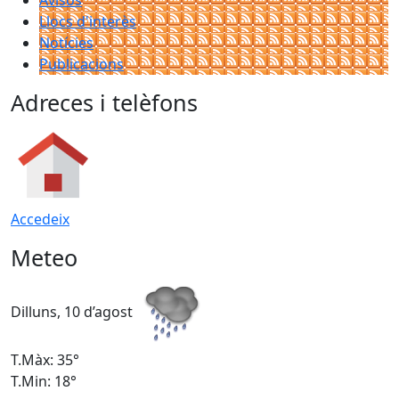
Avisos
Llocs d'interès
Notícies
Publicacions
Adreces i telèfons
Accedeix
Meteo
Dilluns, 10 d’agost
D
T.Màx: 35°
T
T.Min: 18°
T