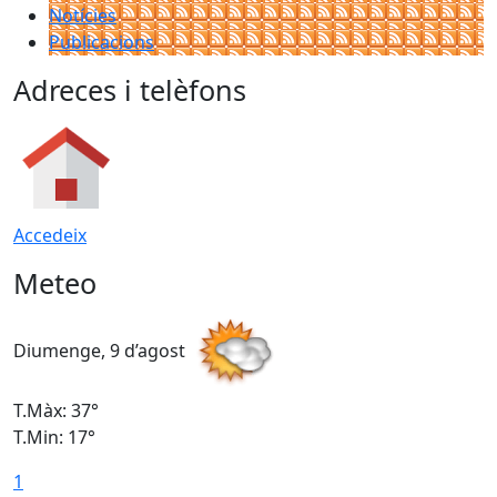
Notícies
Publicacions
Adreces i telèfons
Accedeix
Meteo
Diumenge, 9 d’agost
D
T.Màx: 37°
T
T.Min: 17°
T
1
T