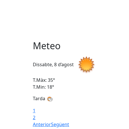
Meteo
Dissabte, 8 d’agost
T.Màx: 35°
T.Min: 18°
Tarda
1
2
Anterior
Següent