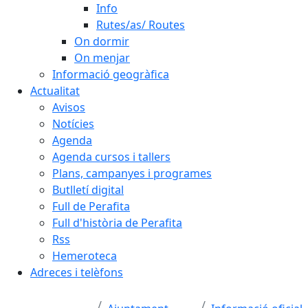
Info
Rutes/as/ Routes
On dormir
On menjar
Informació geogràfica
Actualitat
Avisos
Notícies
Agenda
Agenda cursos i tallers
Plans, campanyes i programes
Butlletí digital
Full de Perafita
Full d'història de Perafita
Rss
Hemeroteca
Adreces i telèfons