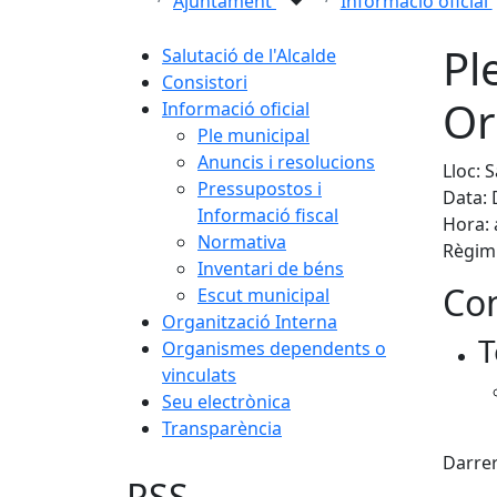
Ajuntament
Informació oficial
Pl
Salutació de l'Alcalde
Consistori
Or
Informació oficial
Ple municipal
Anuncis i resolucions
Lloc: 
Pressupostos i
Data: 
Informació fiscal
Hora: 
Normativa
Règim 
Inventari de béns
Con
Escut municipal
Organització Interna
T
Organismes dependents o
vinculats
Seu electrònica
Transparència
X
Darrer
RSS