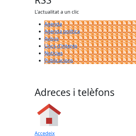
L'actualitat a un clic
Agenda
Agenda política
Avisos
Llocs d'interès
Notícies
Publicacions
Adreces i telèfons
Accedeix