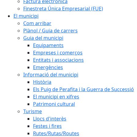
Factura electrònica
Finestreta Única Empresarial (FUE)
El municipi
Com arribar
Plànol / Guia de carrers
Guia del municipi
Equipaments
Empreses i comerços
Entitats i associacions
Emergències
Informació del municipi
Història
Els Puig de Perafita i la Guerra de Successió
El municipi en xifres
Patrimoni cultural
Turisme
Llocs d'interès
Festes i fires
Rutes/Rutas/Routes