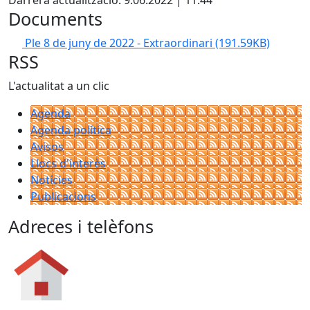
Darrera actualització: 9.06.2022 | 11:44
Documents
Ple 8 de juny de 2022 - Extraordinari
(191.59KB)
RSS
L'actualitat a un clic
Agenda
Agenda política
Avisos
Llocs d'interès
Notícies
Publicacions
Adreces i telèfons