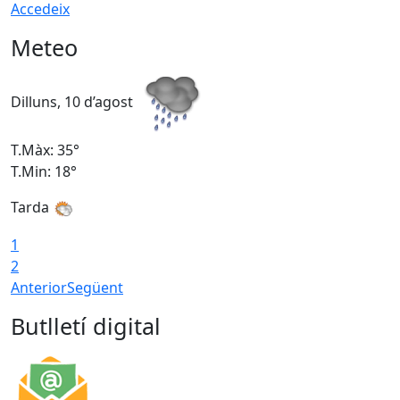
Accedeix
Meteo
Dilluns, 10 d’agost
D
T.Màx: 35°
T
T.Min: 18°
T
Tarda
T
1
2
Anterior
Següent
Butlletí digital