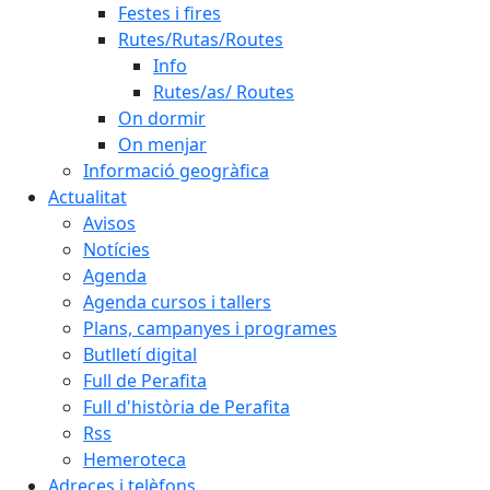
Festes i fires
Rutes/Rutas/Routes
Info
Rutes/as/ Routes
On dormir
On menjar
Informació geogràfica
Actualitat
Avisos
Notícies
Agenda
Agenda cursos i tallers
Plans, campanyes i programes
Butlletí digital
Full de Perafita
Full d'història de Perafita
Rss
Hemeroteca
Adreces i telèfons