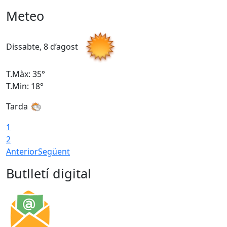
Meteo
Dissabte, 8 d’agost
D
T.Màx: 35°
T
T.Min: 18°
T
Tarda
T
1
2
Anterior
Següent
Butlletí digital