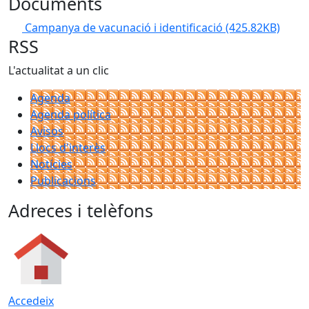
Documents
Campanya de vacunació i identificació
(425.82KB)
RSS
L'actualitat a un clic
Agenda
Agenda política
Avisos
Llocs d'interès
Notícies
Publicacions
Adreces i telèfons
Accedeix