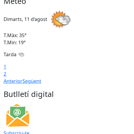
Meteo
Dimarts, 11 d’agost
D
T.Màx: 35°
T
T.Min: 19°
T
Tarda
T
1
2
Anterior
Següent
Butlletí digital
Subscriu-te