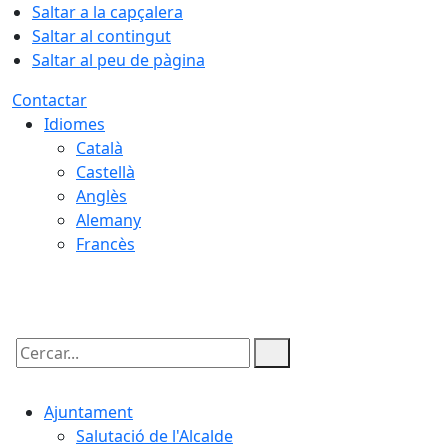
Saltar a la capçalera
Saltar al contingut
Saltar al peu de pàgina
Contactar
Idiomes
Català
Castellà
Anglès
Alemany
Francès
10.08.2026 | 07:16
Cercar:
Ajuntament
Salutació de l'Alcalde