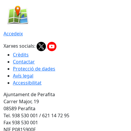
Accedeix
Xarxes socials:
Crèdits
Contactar
Protecció de dades
Avís legal
Accessibilitat
Ajuntament de Perafita
Carrer Major, 19
08589 Perafita
Tel. 938 530 001 / 621 14 72 95
Fax 938 530 001
NIF P0815900F