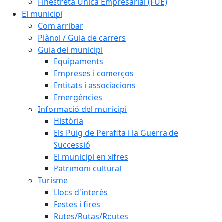
Finestreta Única Empresarial (FUE)
El municipi
Com arribar
Plànol / Guia de carrers
Guia del municipi
Equipaments
Empreses i comerços
Entitats i associacions
Emergències
Informació del municipi
Història
Els Puig de Perafita i la Guerra de
Successió
El municipi en xifres
Patrimoni cultural
Turisme
Llocs d'interès
Festes i fires
Rutes/Rutas/Routes