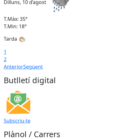
Dilluns, 10 d’agost
D
T.Màx: 35°
T
T.Min: 18°
T
Tarda
T
1
2
Anterior
Següent
Butlletí digital
Subscriu-te
Plànol / Carrers