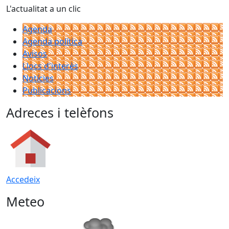
L'actualitat a un clic
Agenda
Agenda política
Avisos
Llocs d'interès
Notícies
Publicacions
Adreces i telèfons
Accedeix
Meteo