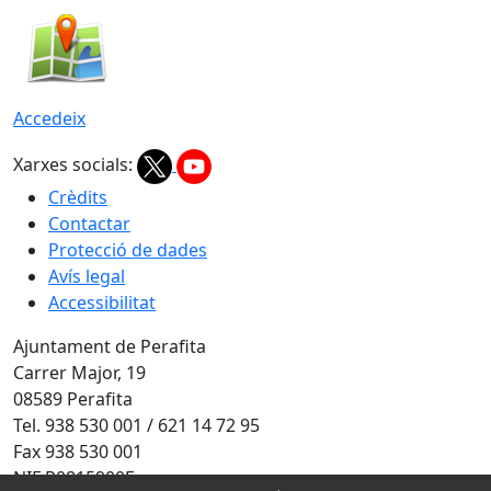
Accedeix
Xarxes socials:
Crèdits
Contactar
Protecció de dades
Avís legal
Accessibilitat
Ajuntament de Perafita
Carrer Major, 19
08589 Perafita
Tel. 938 530 001 / 621 14 72 95
Fax 938 530 001
NIF P0815900F