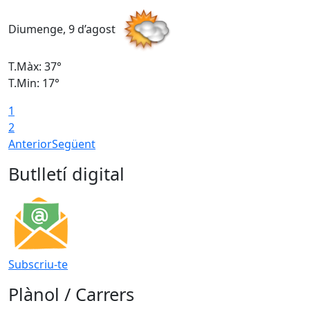
Diumenge, 9 d’agost
D
T.Màx: 37°
T
T.Min: 17°
T
1
T
2
Anterior
Següent
Butlletí digital
Subscriu-te
Plànol / Carrers