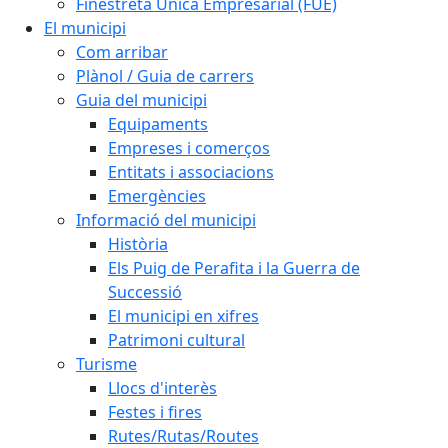
Finestreta Única Empresarial (FUE)
El municipi
Com arribar
Plànol / Guia de carrers
Guia del municipi
Equipaments
Empreses i comerços
Entitats i associacions
Emergències
Informació del municipi
Història
Els Puig de Perafita i la Guerra de
Successió
El municipi en xifres
Patrimoni cultural
Turisme
Llocs d'interès
Festes i fires
Rutes/Rutas/Routes