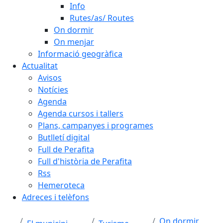
Info
Rutes/as/ Routes
On dormir
On menjar
Informació geogràfica
Actualitat
Avisos
Notícies
Agenda
Agenda cursos i tallers
Plans, campanyes i programes
Butlletí digital
Full de Perafita
Full d'història de Perafita
Rss
Hemeroteca
Adreces i telèfons
On dormir