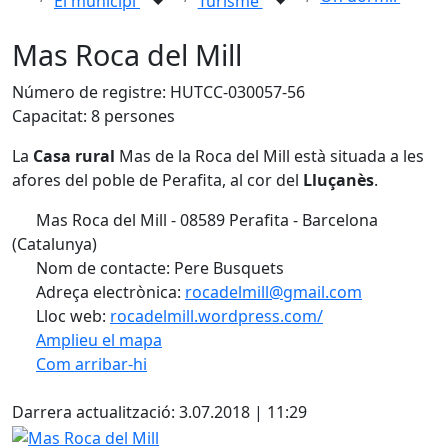
El municipi
Turisme
Mas Roca del Mill
Número de registre: HUTCC-030057-56
Capacitat: 8 persones
La
Casa rural
Mas de la Roca del Mill està situada a les
afores del poble de Perafita, al cor del
Lluçanès
.
Mas Roca del Mill - 08589 Perafita - Barcelona
(Catalunya)
Nom de contacte: Pere Busquets
Adreça electrònica:
rocadelmill@gmail.com
Lloc web:
rocadelmill.wordpress.com/
Amplieu el mapa
Com arribar-hi
Leaflet
| ©
OpenStreetMap
contributors
X
+
Darrera actualització: 3.07.2018 | 11:29
−
Mas Roca del Mill