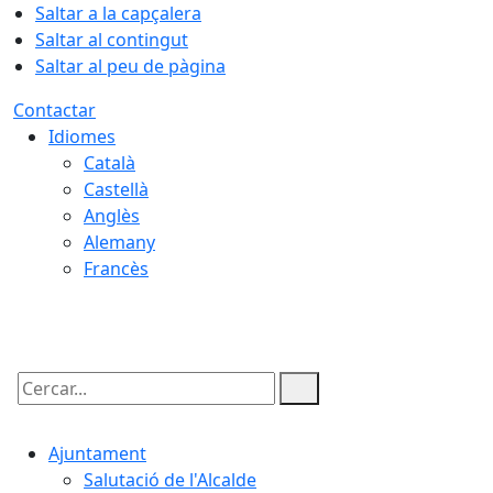
Saltar a la capçalera
Saltar al contingut
Saltar al peu de pàgina
Contactar
Idiomes
Català
Castellà
Anglès
Alemany
Francès
09.08.2026 | 07:49
Cercar:
Ajuntament
Salutació de l'Alcalde