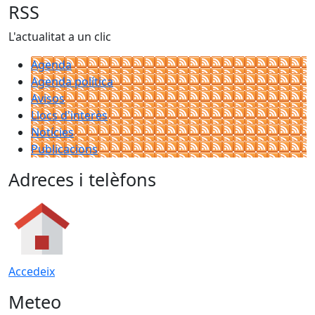
RSS
L'actualitat a un clic
Agenda
Agenda política
Avisos
Llocs d'interès
Notícies
Publicacions
Adreces i telèfons
Accedeix
Meteo