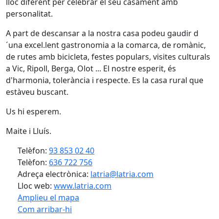
lloc diferent per celebrar el seu casament amb
personalitat.
A part de descansar a la nostra casa podeu gaudir d
´una excel.lent gastronomia a la comarca, de romànic,
de rutes amb bicicleta, festes populars, visites culturals
a Vic, Ripoll, Berga, Olot ... El nostre esperit, és
d'harmonia, tolerància i respecte. Es la casa rural que
estàveu buscant.
Us hi esperem.
Maite i Lluís.
Telèfon:
93 853 02 40
Telèfon:
636 722 756
Adreça electrònica:
latria@latria.com
Lloc web:
www.latria.com
Amplieu el mapa
Com arribar-hi
Leaflet
| ©
OpenStreetMap
contributors