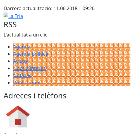
X
+
Darrera actualització: 11.06.2018 | 09:26
−
La Tria
RSS
L'actualitat a un clic
Agenda
Agenda política
Avisos
Llocs d'interès
Notícies
Publicacions
Adreces i telèfons