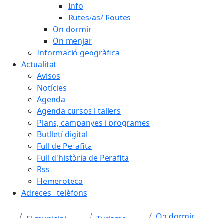
Info
Rutes/as/ Routes
On dormir
On menjar
Informació geogràfica
Actualitat
Avisos
Notícies
Agenda
Agenda cursos i tallers
Plans, campanyes i programes
Butlletí digital
Full de Perafita
Full d'història de Perafita
Rss
Hemeroteca
Adreces i telèfons
On dormir