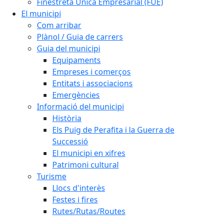
Finestreta Única Empresarial (FUE)
El municipi
Com arribar
Plànol / Guia de carrers
Guia del municipi
Equipaments
Empreses i comerços
Entitats i associacions
Emergències
Informació del municipi
Història
Els Puig de Perafita i la Guerra de
Successió
El municipi en xifres
Patrimoni cultural
Turisme
Llocs d'interès
Festes i fires
Rutes/Rutas/Routes