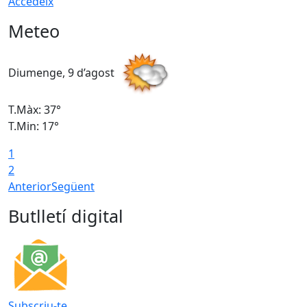
Accedeix
Meteo
Diumenge, 9 d’agost
D
T.Màx: 37°
T
T.Min: 17°
T
1
T
2
Anterior
Següent
Butlletí digital
Subscriu-te