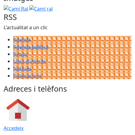
Camí Ral
Camí ral
RSS
L'actualitat a un clic
Agenda
Agenda política
Avisos
Llocs d'interès
Notícies
Publicacions
Adreces i telèfons
Accedeix