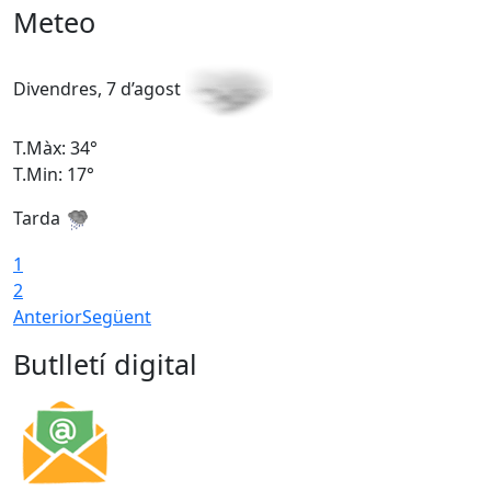
Meteo
Divendres, 7 d’agost
D
T.Màx: 34°
T
T.Min: 17°
T
Tarda
T
1
2
Anterior
Següent
Butlletí digital