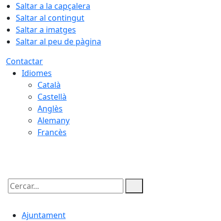
Saltar a la capçalera
Saltar al contingut
Saltar a imatges
Saltar al peu de pàgina
Contactar
Idiomes
Català
Castellà
Anglès
Alemany
Francès
07.08.2026 | 10:04
Cercar:
Ajuntament