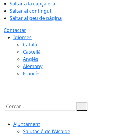
Saltar a la capçalera
Saltar al contingut
Saltar al peu de pàgina
Contactar
Idiomes
Català
Castellà
Anglès
Alemany
Francès
07.08.2026 | 11:29
Cercar:
Ajuntament
Salutació de l'Alcalde