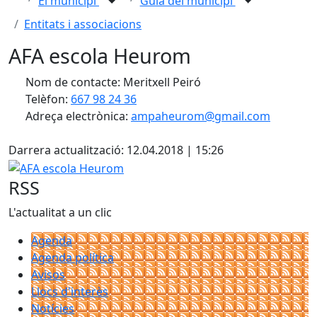
El municipi
Guia del municipi
Entitats i associacions
AFA escola Heurom
Nom de contacte: Meritxell Peiró
Telèfon:
667 98 24 36
Adreça electrònica:
ampaheurom@gmail.com
X
Darrera actualització: 12.04.2018 | 15:26
AFA escola Heurom
RSS
L'actualitat a un clic
Agenda
Agenda política
Avisos
Llocs d'interès
Notícies