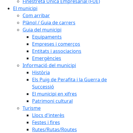
Finestreta Única Empresarial (FUE)
El municipi
Com arribar
Plànol / Guia de carrers
Guia del municipi
Equipaments
Empreses i comerços
Entitats i associacions
Emergències
Informació del municipi
Història
Els Puig de Perafita i la Guerra de
Successió
El municipi en xifres
Patrimoni cultural
Turisme
Llocs d'interès
Festes i fires
Rutes/Rutas/Routes