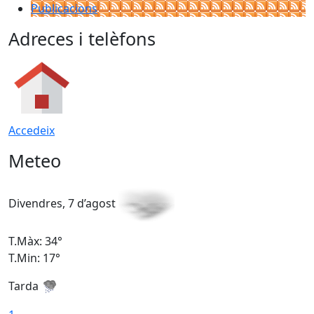
Publicacions
Adreces i telèfons
Accedeix
Meteo
Divendres, 7 d’agost
D
T.Màx: 34°
T
T.Min: 17°
T
Tarda
T