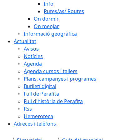
Info
Rutes/as/ Routes
On dormir
On menjar
Informació geogràfica
Actualitat
Avisos
Notícies
Agenda
Agenda cursos i tallers
Plans, campanyes i programes
Butlletí digital
Full de Perafita
Full d'història de Perafita
Rss
Hemeroteca
Adreces i telèfons