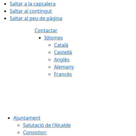
Saltar a la capçalera
Saltar al contingut
Saltar al peu de pàgina
Contactar
Idiomes
Català
Castellà
Anglès
Alemany
Francès
07.08.2026 | 17:14
Ajuntament
Salutació de l'Alcalde
Consistori