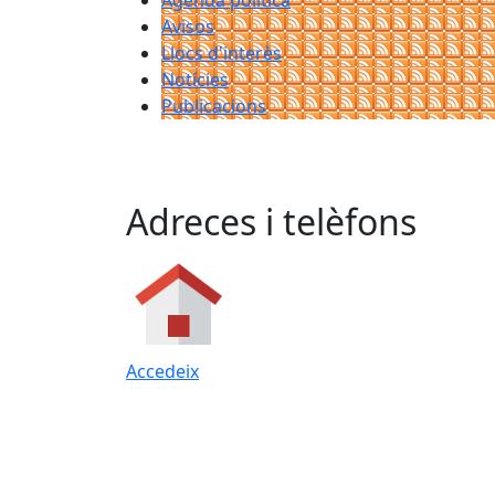
Agenda política
Avisos
Llocs d'interès
Notícies
Publicacions
Adreces i telèfons
Accedeix