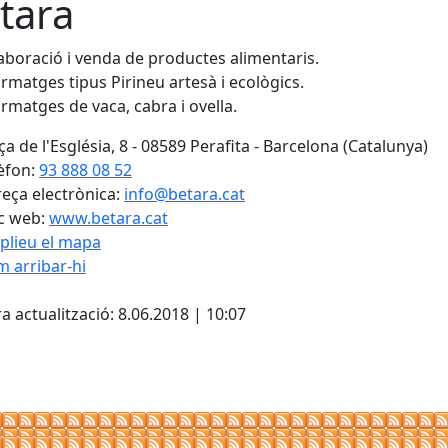
tara
aboració i venda de productes alimentaris.
rmatges tipus Pirineu artesà i ecològics.
rmatges de vaca, cabra i ovella.
ça de l'Església, 8 - 08589 Perafita - Barcelona (Catalunya)
èfon:
93 888 08 52
eça electrònica:
info@betara.cat
c web:
www.betara.cat
plieu el mapa
 arribar-hi
Leaflet
| ©
OpenStreetMap
con
a actualització: 8.06.2018 | 10:07