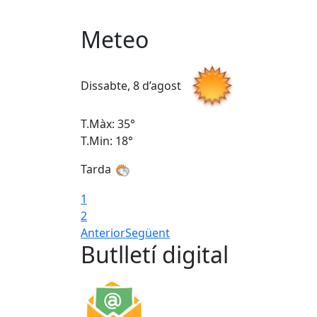
Meteo
Dissabte, 8 d’agost
T.Màx: 35°
T.Min: 18°
Tarda
1
2
Anterior
Següent
Butlletí digital