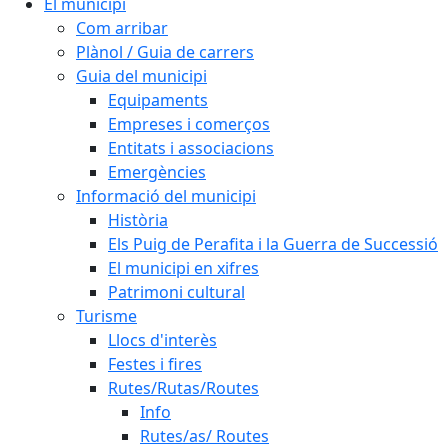
El municipi
Com arribar
Plànol / Guia de carrers
Guia del municipi
Equipaments
Empreses i comerços
Entitats i associacions
Emergències
Informació del municipi
Història
Els Puig de Perafita i la Guerra de Successió
El municipi en xifres
Patrimoni cultural
Turisme
Llocs d'interès
Festes i fires
Rutes/Rutas/Routes
Info
Rutes/as/ Routes