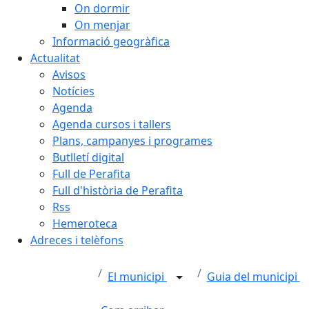
On dormir
On menjar
Informació geogràfica
Actualitat
Avisos
Notícies
Agenda
Agenda cursos i tallers
Plans, campanyes i programes
Butlletí digital
Full de Perafita
Full d'història de Perafita
Rss
Hemeroteca
Adreces i telèfons
El municipi
Guia del municipi