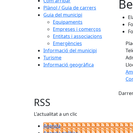
Be
Com arribar
Plànol / Guia de carrers
Guia del municipi
El
Equipaments
Fo
Empreses i comerços
Fo
Entitats i associacions
Emergències
Pla
Informació del municipi
Tel
Turisme
Adr
Informació geogràfica
Llo
Am
Com
X
+
Darrer
−
RSS
L'actualitat a un clic
Agenda