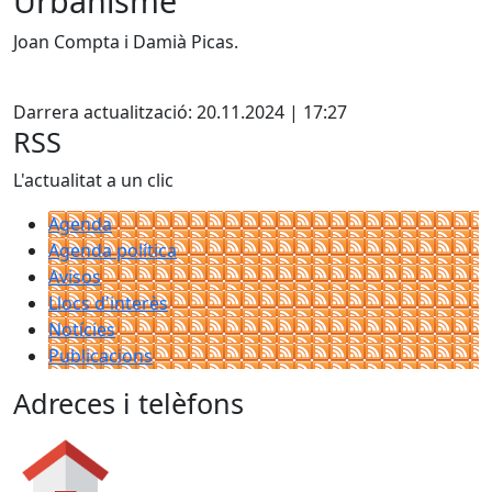
Urbanisme
Joan Compta i Damià Picas.
X
Darrera actualització: 20.11.2024 | 17:27
RSS
L'actualitat a un clic
Agenda
Agenda política
Avisos
Llocs d'interès
Notícies
Publicacions
Adreces i telèfons