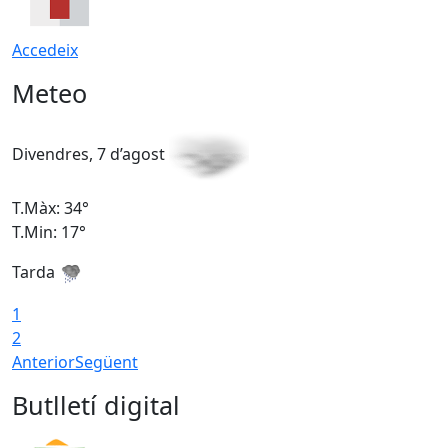
Accedeix
Meteo
Divendres, 7 d’agost
D
T.Màx: 34°
T
T.Min: 17°
T
Tarda
T
1
2
Anterior
Següent
Butlletí digital