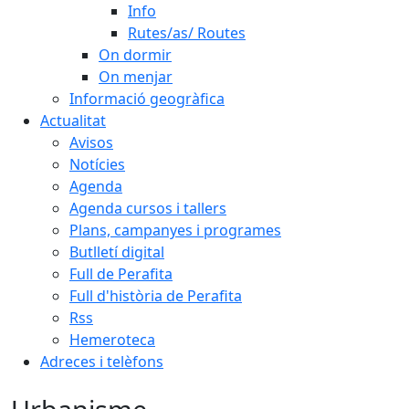
Info
Rutes/as/ Routes
On dormir
On menjar
Informació geogràfica
Actualitat
Avisos
Notícies
Agenda
Agenda cursos i tallers
Plans, campanyes i programes
Butlletí digital
Full de Perafita
Full d'història de Perafita
Rss
Hemeroteca
Adreces i telèfons