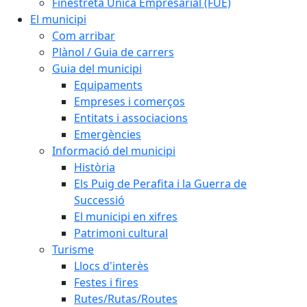
Finestreta Única Empresarial (FUE)
El municipi
Com arribar
Plànol / Guia de carrers
Guia del municipi
Equipaments
Empreses i comerços
Entitats i associacions
Emergències
Informació del municipi
Història
Els Puig de Perafita i la Guerra de
Successió
El municipi en xifres
Patrimoni cultural
Turisme
Llocs d'interès
Festes i fires
Rutes/Rutas/Routes