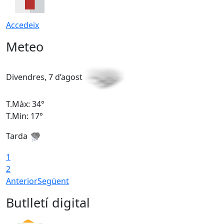
Accedeix
Meteo
Divendres, 7 d’agost
D
T.Màx: 34°
T
T.Min: 17°
T
Tarda
T
1
2
Anterior
Següent
Butlletí digital