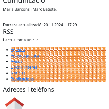
Comunicació
Maria Barcons i Marc Batiste.
X
Darrera actualització: 20.11.2024 | 17:29
RSS
L'actualitat a un clic
Agenda
Agenda política
Avisos
Llocs d'interès
Notícies
Publicacions
Adreces i telèfons