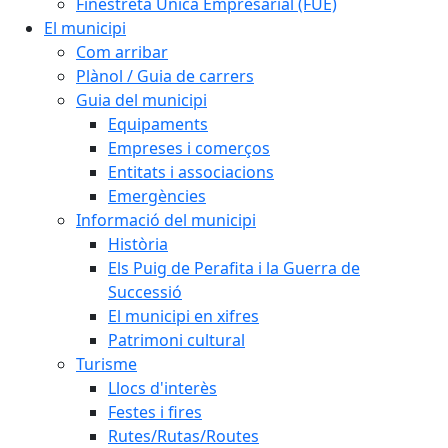
Finestreta Única Empresarial (FUE)
El municipi
Com arribar
Plànol / Guia de carrers
Guia del municipi
Equipaments
Empreses i comerços
Entitats i associacions
Emergències
Informació del municipi
Història
Els Puig de Perafita i la Guerra de
Successió
El municipi en xifres
Patrimoni cultural
Turisme
Llocs d'interès
Festes i fires
Rutes/Rutas/Routes