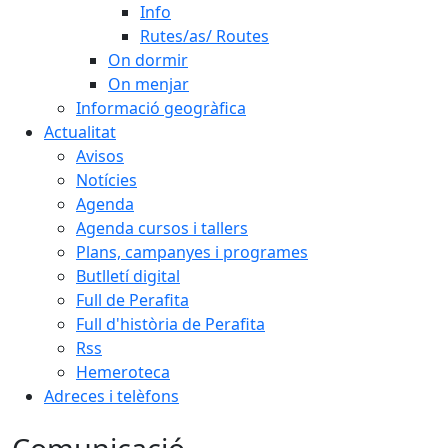
Info
Rutes/as/ Routes
On dormir
On menjar
Informació geogràfica
Actualitat
Avisos
Notícies
Agenda
Agenda cursos i tallers
Plans, campanyes i programes
Butlletí digital
Full de Perafita
Full d'història de Perafita
Rss
Hemeroteca
Adreces i telèfons