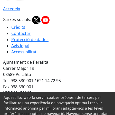
Accedeix
Xarxes socials:
Crèdits
Contactar
Protecció de dades
Avís legal
Accessibilitat
Ajuntament de Perafita
Carrer Major, 19
08589 Perafita
Tel. 938 530 001 / 621 14 72 95
Fax 938 530 001
NIF P0815900F
Aquest lloc web fa servir cookies pròpies i de tercers per
Amb la col·laboració de:
facilitar-te una experiència de navegació òptima i recollir
informació anònima per millorar i adaptar-nos a les teves
preferències i pautes de navegació. Navegar sense acceptar