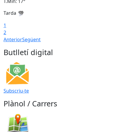
T.Min: 17°
T
Tarda
T
1
2
Anterior
Següent
Butlletí digital
Subscriu-te
Plànol / Carrers