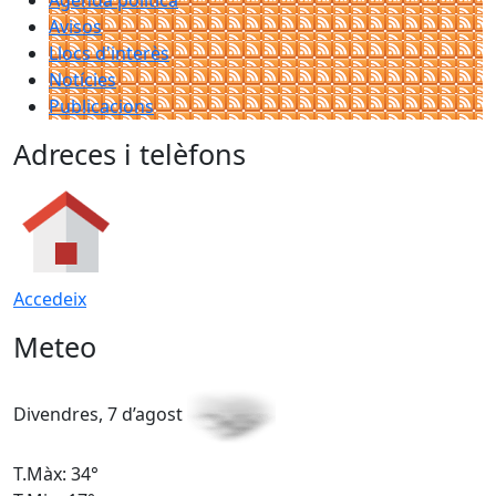
Agenda política
Avisos
Llocs d'interès
Notícies
Publicacions
Adreces i telèfons
Accedeix
Meteo
Divendres, 7 d’agost
D
T.Màx: 34°
T