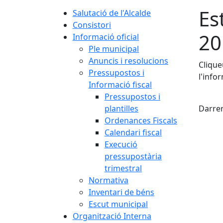
Es
Salutació de l'Alcalde
Consistori
20
Informació oficial
Ple municipal
Anuncis i resolucions
Clique
Pressupostos i
l'info
Informació fiscal
X
Pressupostos i
plantilles
Darrer
Ordenances Fiscals
Calendari fiscal
Execució
pressupostària
trimestral
Normativa
Inventari de béns
Escut municipal
Organització Interna