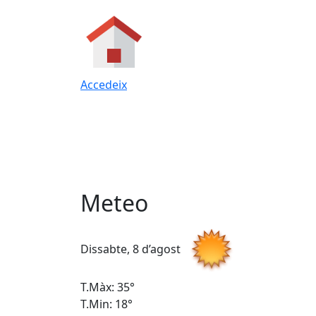
Accedeix
Meteo
Dissabte, 8 d’agost
T.Màx: 35°
T.Min: 18°