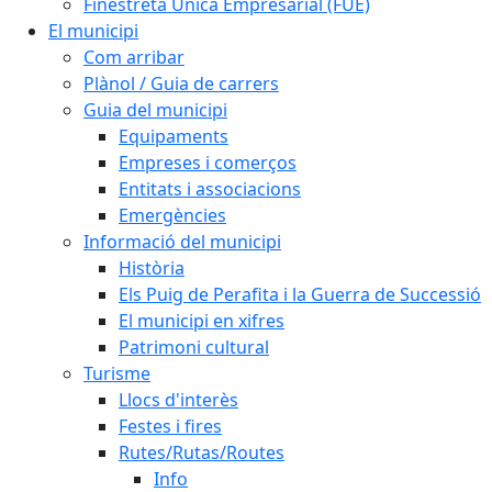
Finestreta Única Empresarial (FUE)
El municipi
Com arribar
Plànol / Guia de carrers
Guia del municipi
Equipaments
Empreses i comerços
Entitats i associacions
Emergències
Informació del municipi
Història
Els Puig de Perafita i la Guerra de Successió
El municipi en xifres
Patrimoni cultural
Turisme
Llocs d'interès
Festes i fires
Rutes/Rutas/Routes
Info