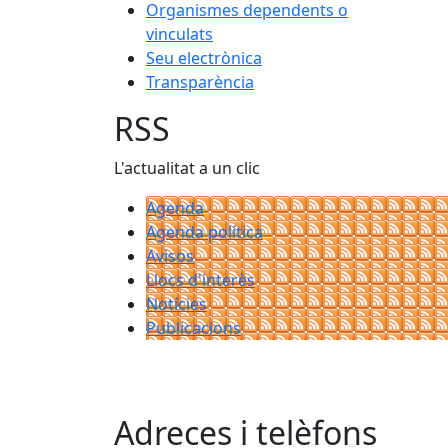
Organismes dependents o
vinculats
Seu electrònica
Transparència
RSS
L'actualitat a un clic
Agenda
Agenda política
Avisos
Llocs d'interès
Notícies
Publicacions
Adreces i telèfons