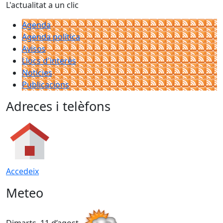
L'actualitat a un clic
Agenda
Agenda política
Avisos
Llocs d'interès
Notícies
Publicacions
Adreces i telèfons
Accedeix
Meteo