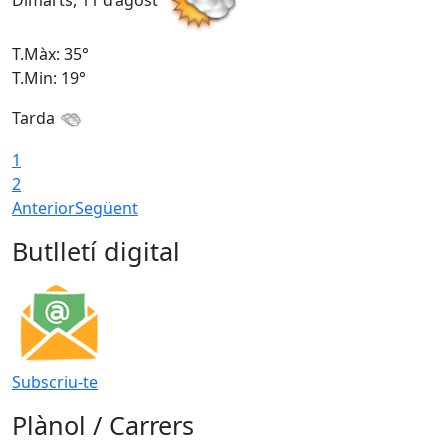
Dimarts, 11 d’agost
D
T.Màx: 35°
T
T.Min: 19°
T
Tarda
T
1
2
Anterior
Següent
Butlletí digital
Subscriu-te
Plànol / Carrers