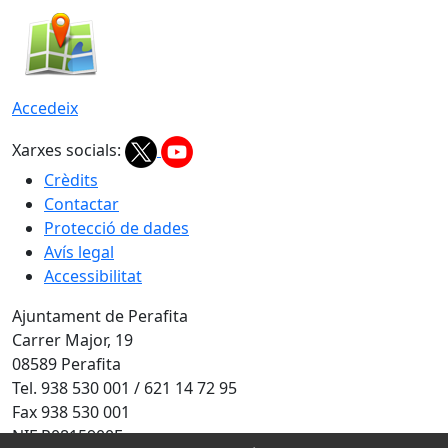
Accedeix
Xarxes socials:
Crèdits
Contactar
Protecció de dades
Avís legal
Accessibilitat
Ajuntament de Perafita
Carrer Major, 19
08589 Perafita
Tel. 938 530 001 / 621 14 72 95
Fax 938 530 001
NIF P0815900F