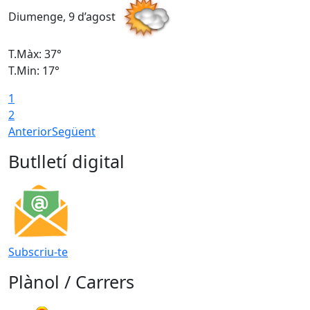
Diumenge, 9 d’agost
D
T.Màx: 37°
T
T.Min: 17°
T
1
T
2
Anterior
Següent
Butlletí digital
Subscriu-te
Plànol / Carrers