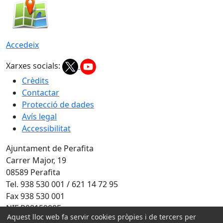
Accedeix
Xarxes socials:
Crèdits
Contactar
Protecció de dades
Avís legal
Accessibilitat
Ajuntament de Perafita
Carrer Major, 19
08589 Perafita
Tel. 938 530 001 / 621 14 72 95
Fax 938 530 001
NIF P0815900F
Aquest lloc web fa servir cookies pròpies i de tercers per