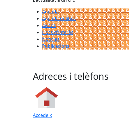
L'actualitat a un clic
Agenda
Agenda política
Avisos
Llocs d'interès
Notícies
Publicacions
Adreces i telèfons
Accedeix