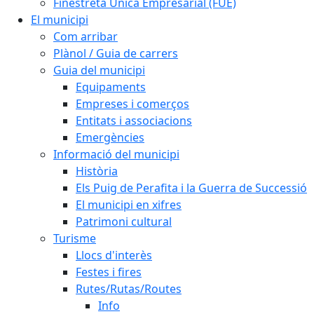
Finestreta Única Empresarial (FUE)
El municipi
Com arribar
Plànol / Guia de carrers
Guia del municipi
Equipaments
Empreses i comerços
Entitats i associacions
Emergències
Informació del municipi
Història
Els Puig de Perafita i la Guerra de Successió
El municipi en xifres
Patrimoni cultural
Turisme
Llocs d'interès
Festes i fires
Rutes/Rutas/Routes
Info