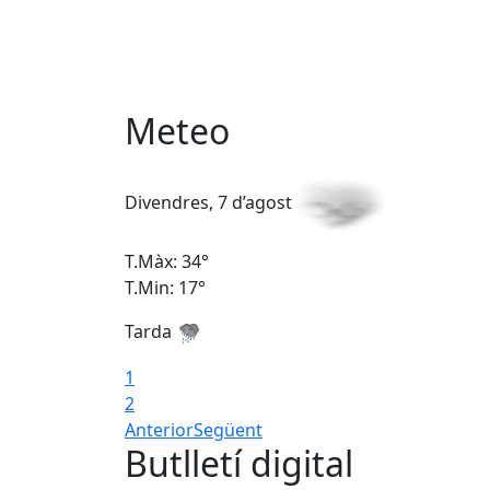
Meteo
Divendres, 7 d’agost
T.Màx: 34°
T.Min: 17°
Tarda
1
2
Anterior
Següent
Butlletí digital