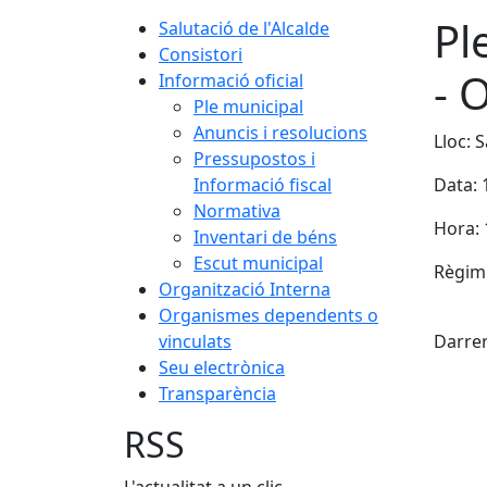
Pl
Salutació de l'Alcalde
Consistori
- 
Informació oficial
Ple municipal
Anuncis i resolucions
Lloc: 
Pressupostos i
Informació fiscal
Data:
Normativa
Hora: 
Inventari de béns
Escut municipal
Règim 
Organització Interna
X
Organismes dependents o
vinculats
Darrer
Seu electrònica
Transparència
RSS