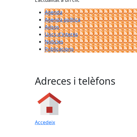
L'actualitat a un clic
Agenda
Agenda política
Avisos
Llocs d'interès
Notícies
Publicacions
Adreces i telèfons
Accedeix