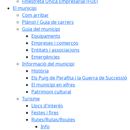
Finestreta Única Empresarial (FUE)
El municipi
Com arribar
Plànol / Guia de carrers
Guia del municipi
Equipaments
Empreses i comerços
Entitats i associacions
Emergències
Informació del municipi
Història
Els Puig de Perafita i la Guerra de Successió
El municipi en xifres
Patrimoni cultural
Turisme
Llocs d'interès
Festes i fires
Rutes/Rutas/Routes
Info