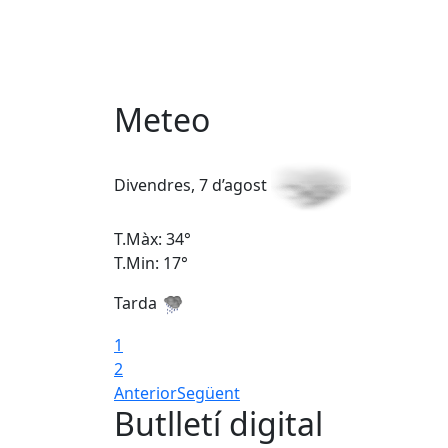
Meteo
Divendres, 7 d’agost
T.Màx: 34°
T.Min: 17°
Tarda
1
2
Anterior
Següent
Butlletí digital