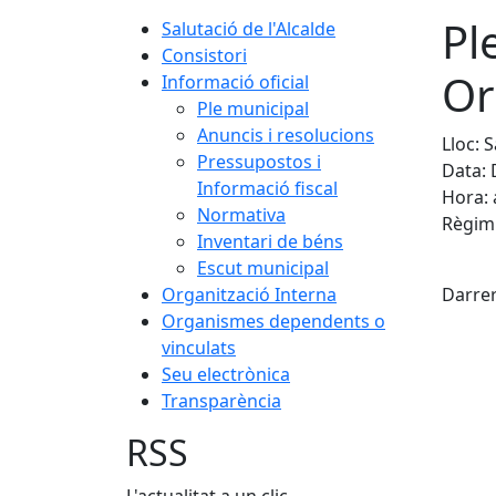
Pl
Salutació de l'Alcalde
Consistori
Or
Informació oficial
Ple municipal
Anuncis i resolucions
Lloc: 
Pressupostos i
Data: 
Informació fiscal
Hora: 
Normativa
Règim 
Inventari de béns
X
Escut municipal
Organització Interna
Darrer
Organismes dependents o
vinculats
Seu electrònica
Transparència
RSS