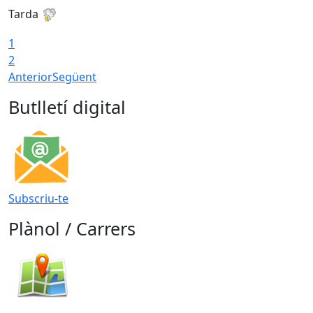
Tarda
T
1
2
Anterior
Següent
Butlletí digital
Subscriu-te
Plànol / Carrers