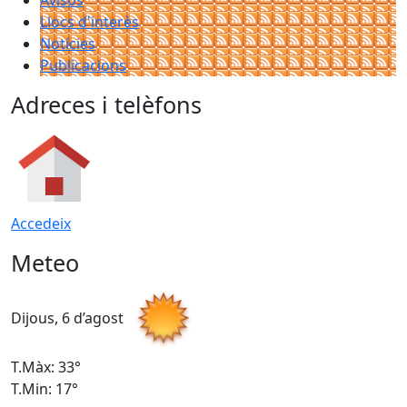
Avisos
Llocs d'interès
Notícies
Publicacions
Adreces i telèfons
Accedeix
Meteo
Dijous, 6 d’agost
D
T.Màx: 33°
T
T.Min: 17°
T