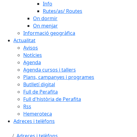
Info
Rutes/as/ Routes
On dormir
On menjar
Informació geogràfica
Actualitat
Avisos
Notícies
Agenda
Agenda cursos i tallers
Plans, campanyes i programes
Butlletí digital
Full de Perafita
Full d'història de Perafita
Rss
Hemeroteca
Adreces i telèfons
Adreces i telèfons