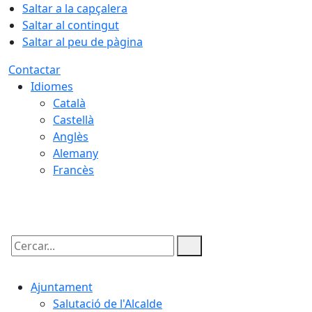
Saltar a la capçalera
Saltar al contingut
Saltar al peu de pàgina
Contactar
Idiomes
Català
Castellà
Anglès
Alemany
Francès
08.08.2026 | 11:44
Cercar:
Ajuntament
Salutació de l'Alcalde