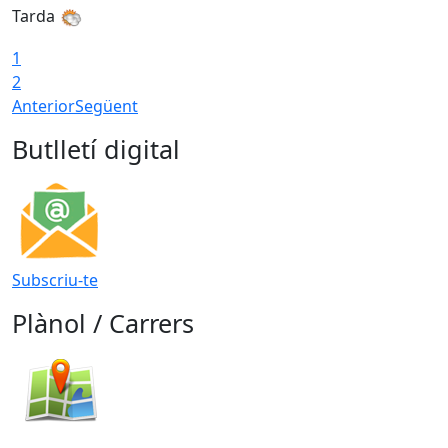
Tarda
T
1
2
Anterior
Següent
Butlletí digital
Subscriu-te
Plànol / Carrers