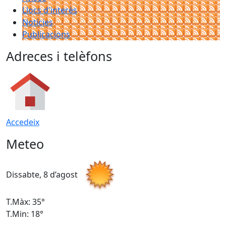
Llocs d'interès
Notícies
Publicacions
Adreces i telèfons
Accedeix
Meteo
Dissabte, 8 d’agost
D
T.Màx: 35°
T
T.Min: 18°
T