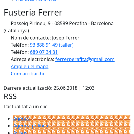
Fusteria Ferrer
Passeig Pirineu, 9 - 08589 Perafita - Barcelona
(Catalunya)
Nom de contacte: Josep Ferrer
Telèfon:
93 888 91 49 (taller)
Telèfon:
689 07 34 81
Adreça electrònica:
ferrerperafita@gmail.com
Amplieu el mapa
Com arribar-hi
Leaflet
| ©
OpenStreetMap
contributors
X
+
Darrera actualització: 25.06.2018 | 12:03
−
RSS
L'actualitat a un clic
Agenda
Agenda política
Avisos