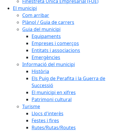
Finestreta Única Empresarial (FUE)
El municipi
Com arribar
Plànol / Guia de carrers
Guia del municipi
Equipaments
Empreses i comerços
Entitats i associacions
Emergències
Informació del municipi
Història
Els Puig de Perafita i la Guerra de
Successió
El municipi en xifres
Patrimoni cultural
Turisme
Llocs d'interès
Festes i fires
Rutes/Rutas/Routes