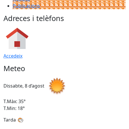
Publicacions
Adreces i telèfons
Accedeix
Meteo
Dissabte, 8 d’agost
D
T.Màx: 35°
T
T.Min: 18°
T
Tarda
T