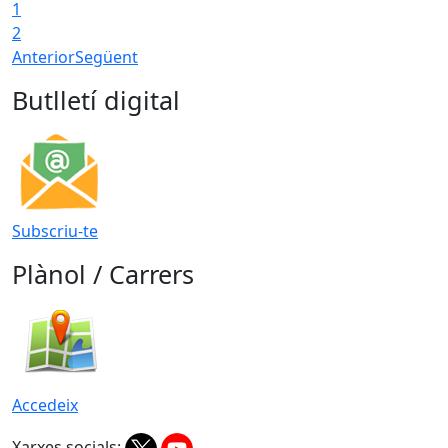
1
2
Anterior
Següent
Butlletí digital
Subscriu-te
Plànol / Carrers
Accedeix
Xarxes socials: