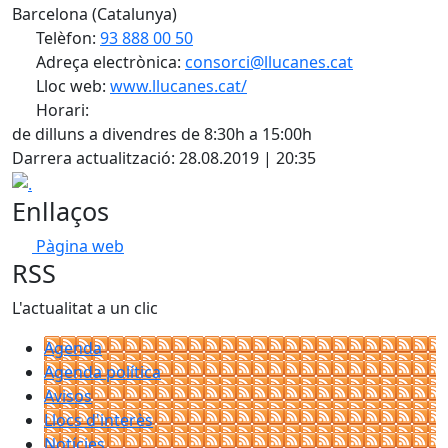
Barcelona (Catalunya)
Telèfon:
93 888 00 50
Adreça electrònica:
consorci@llucanes.cat
Lloc web:
www.llucanes.cat/
Horari:
X
de dilluns a divendres de 8:30h a 15:00h
Darrera actualització: 28.08.2019 | 20:35
.
Enllaços
Pàgina web
RSS
L'actualitat a un clic
Agenda
Agenda política
Avisos
Llocs d'interès
Notícies