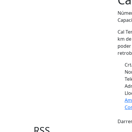
Númer
Capaci
Cal Te
km de 
poder 
retrob
Crt
Nom
Tel
Adr
Llo
Am
Com
X
+
Darrer
−
RSS