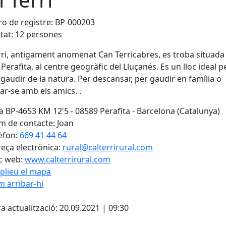
o de registre: BP-000203
tat: 12 persones
rri, antigament anomenat Can Terricabres, es troba situada
Perafita, al centre geogràfic del Lluçanés. Es un lloc ideal p
gaudir de la natura. Per descansar, per gaudir en família o
ar-se amb els amics. .
a BP-4653 KM 12'5 - 08589 Perafita - Barcelona (Catalunya)
 de contacte: Joan
èfon:
669 41 44 64
eça electrònica:
rural@calterrirural.com
c web:
www.calterrirural.com
plieu el mapa
 arribar-hi
Leaflet
| ©
OpenStreetMap
con
a actualització: 20.09.2021 | 09:30