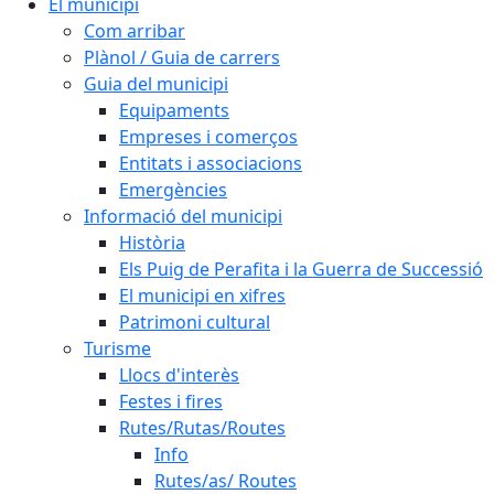
El municipi
Com arribar
Plànol / Guia de carrers
Guia del municipi
Equipaments
Empreses i comerços
Entitats i associacions
Emergències
Informació del municipi
Història
Els Puig de Perafita i la Guerra de Successió
El municipi en xifres
Patrimoni cultural
Turisme
Llocs d'interès
Festes i fires
Rutes/Rutas/Routes
Info
Rutes/as/ Routes