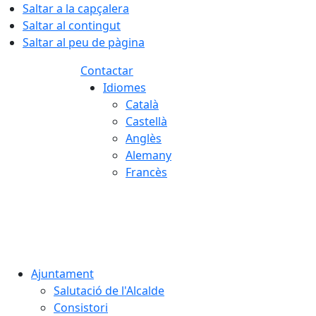
Saltar a la capçalera
Saltar al contingut
Saltar al peu de pàgina
Contactar
Idiomes
Català
Castellà
Anglès
Alemany
Francès
07.08.2026 | 17:40
Ajuntament
Salutació de l'Alcalde
Consistori