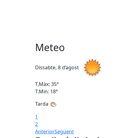
Meteo
Dissabte, 8 d’agost
T.Màx: 35°
T.Min: 18°
Tarda
1
2
Anterior
Següent