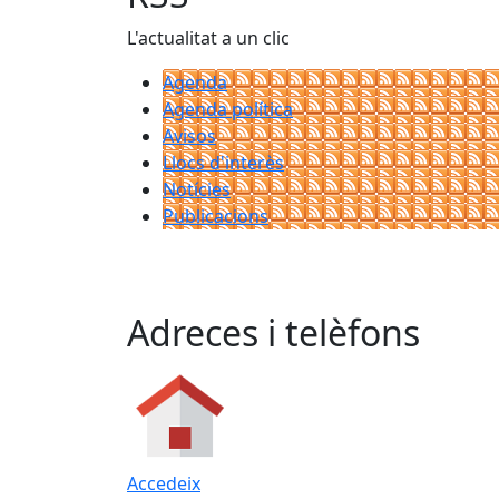
L'actualitat a un clic
Agenda
Agenda política
Avisos
Llocs d'interès
Notícies
Publicacions
Adreces i telèfons
Accedeix