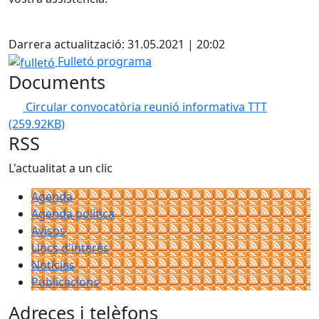
X
Darrera actualització: 31.05.2021 | 20:02
fulletó
Fulletó programa
Documents
Circular convocatòria reunió informativa TTT
(259.92KB)
RSS
L'actualitat a un clic
Agenda
Agenda política
Avisos
Llocs d'interès
Notícies
Publicacions
Adreces i telèfons