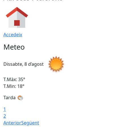
Accedeix
Meteo
Dissabte, 8 d’agost
D
T.Màx: 35°
T
T.Min: 18°
T
Tarda
T
1
2
Anterior
Següent