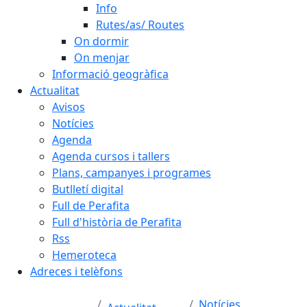
Info
Rutes/as/ Routes
On dormir
On menjar
Informació geogràfica
Actualitat
Avisos
Notícies
Agenda
Agenda cursos i tallers
Plans, campanyes i programes
Butlletí digital
Full de Perafita
Full d'història de Perafita
Rss
Hemeroteca
Adreces i telèfons
Notícies