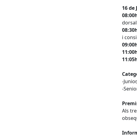
16 de 
08:00h
dorsal
08:30h
i consi
09:00h
11:00h
11:05h
Categ
-Junior
-Senio
Premi
Als tr
obsequ
Infor