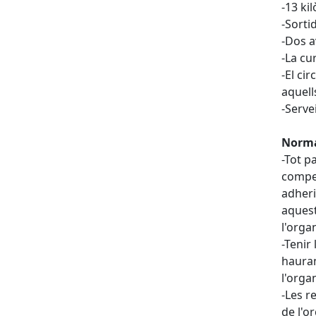
-13 ki
-Sorti
-Dos a
-La cu
-El ci
aquell
-Serve
Norma
-Tot pa
compet
adheri
aquest
l'orga
-Tenir
hauran
l'orga
-Les r
de l'or