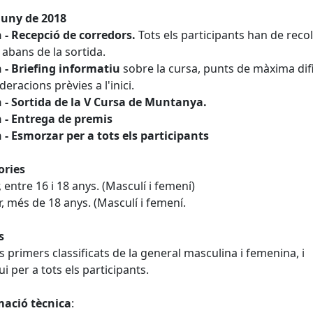
Juny de 2018
 - Recepció de corredors.
Tots els participants han de recoll
 abans de la sortida.
 - Briefing informatiu
sobre la cursa, punts de màxima difi
deracions prèvies a l'inici.
 - Sortida de la V Cursa de Muntanya.
 - Entrega de premis
 - Esmorzar per a tots els participants
ories
, entre 16 i 18 anys. (Masculí i femení)
r, més de 18 anys. (Masculí i femení.
s
es primers classificats de la general masculina i femenina, i
i per a tots els participants.
mació tècnica
: