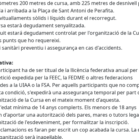
lòmetres 200 metres de cursa, amb 225 metres de desnivell 
da i arribada a la Plaça de Sant Antoni de Perafita.
vituallaments sòlids i líquids durant el recorregut.
rsa estarà degudament senyalitzada.
rcuit estará degudament controlat per l'organització de la C
s punts que ho requereixi.
i sanitàri preventiu i assegurança en cas d'accidents.
tiva:
rticipant ha de ser titual de la llicència federativa anual per 
ició expedida per la FEEC, la FEDME o altres federacions
des a la UIAA o la FSA. Per aquells participants que no comp
a condició, s'expedirà una assegurança temporal per part 
nització de la Cursa en el mateix moment d'aquesta.
 l'edat mínima de 14 anys complerts. Els menors de 18 anys
 d'aportar una autorització dels pares, mares o tutors lega
nització de l'esdeveniment, per formalitzar la inscripció.
eclamacions es faran per escrit un cop acabada la cursa. La 
ganització serà inapel·lable.