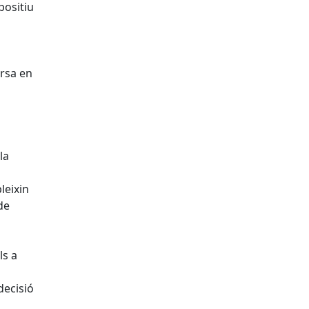
positiu
ursa en
la
leixin
de
ls a
decisió