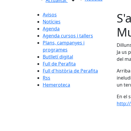
Actualitat
S'
Avisos
Notícies
Mu
Agenda
Agenda cursos i tallers
Plans, campanyes i
Dillun
programes
Ja us 
Butlletí digital
del ma
Full de Perafita
Full d'història de Perafita
Arriba
Rss
inelud
Hemeroteca
un terr
En el 
http:/