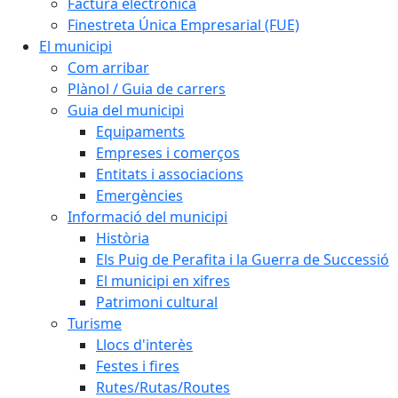
Factura electrònica
Finestreta Única Empresarial (FUE)
El municipi
Com arribar
Plànol / Guia de carrers
Guia del municipi
Equipaments
Empreses i comerços
Entitats i associacions
Emergències
Informació del municipi
Història
Els Puig de Perafita i la Guerra de Successió
El municipi en xifres
Patrimoni cultural
Turisme
Llocs d'interès
Festes i fires
Rutes/Rutas/Routes