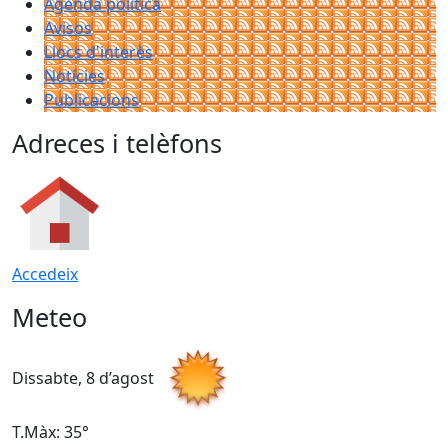
Agenda política
Avisos
Llocs d'interès
Notícies
Publicacions
Adreces i telèfons
Accedeix
Meteo
Dissabte, 8 d’agost
D
T.Màx: 35°
T