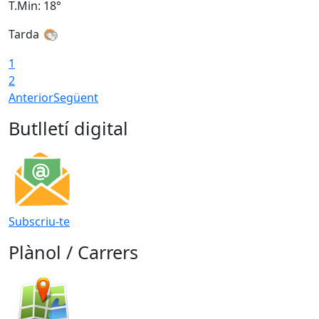
T.Min: 18°
T
Tarda
T
1
2
Anterior
Següent
Butlletí digital
Subscriu-te
Plànol / Carrers