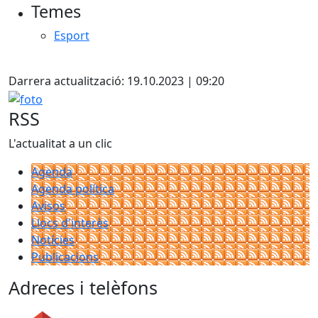
Temes
Esport
X
Darrera actualització: 19.10.2023 | 09:20
foto
RSS
L'actualitat a un clic
Agenda
Agenda política
Avisos
Llocs d'interès
Notícies
Publicacions
Adreces i telèfons