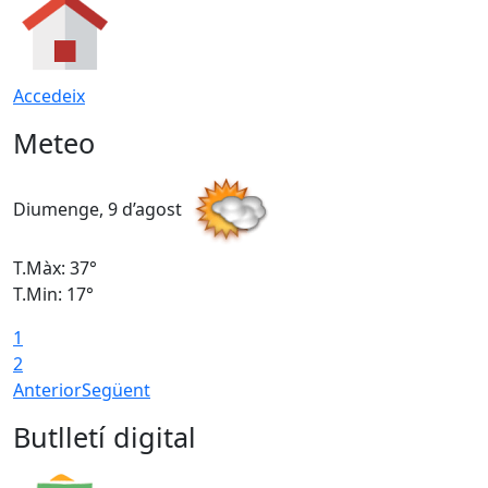
Accedeix
Meteo
Diumenge, 9 d’agost
D
T.Màx: 37°
T
T.Min: 17°
T
1
T
2
Anterior
Següent
Butlletí digital