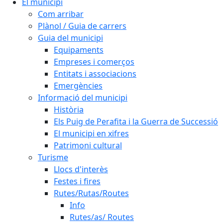
El municipi
Com arribar
Plànol / Guia de carrers
Guia del municipi
Equipaments
Empreses i comerços
Entitats i associacions
Emergències
Informació del municipi
Història
Els Puig de Perafita i la Guerra de Successió
El municipi en xifres
Patrimoni cultural
Turisme
Llocs d'interès
Festes i fires
Rutes/Rutas/Routes
Info
Rutes/as/ Routes