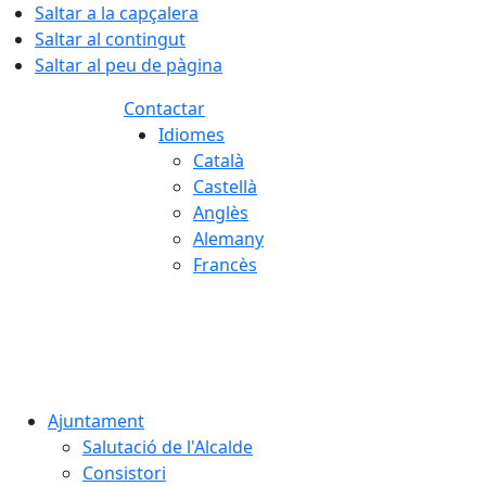
Saltar a la capçalera
Saltar al contingut
Saltar al peu de pàgina
Contactar
Idiomes
Català
Castellà
Anglès
Alemany
Francès
08.08.2026 | 16:29
Ajuntament
Salutació de l'Alcalde
Consistori