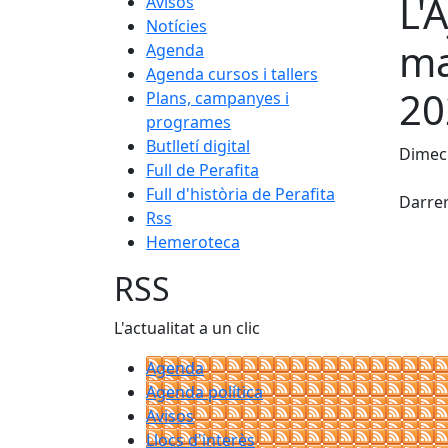
L'
Avisos
Notícies
ma
Agenda
Agenda cursos i tallers
20
Plans, campanyes i
programes
Butlletí digital
Dimec
Full de Perafita
X
Full d'història de Perafita
Darrer
Rss
Hemeroteca
RSS
L'actualitat a un clic
Agenda
Agenda política
Avisos
Llocs d'interès