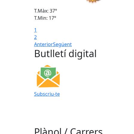
T.Màx: 37°
T.Min: 17°
1
2
Anterior
Següent
Butlletí digital
Subscriu-te
Plànol / Carrers