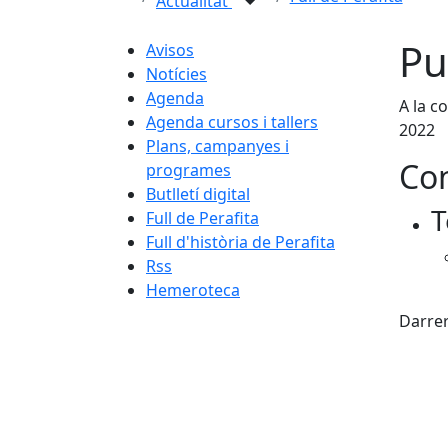
Actualitat
Pu
Avisos
Notícies
Agenda
A la c
Agenda cursos i tallers
2022
Plans, campanyes i
Con
programes
Butlletí digital
T
Full de Perafita
Full d'història de Perafita
Rss
Hemeroteca
X
Darrer