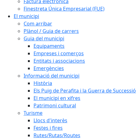
Factura electrònica
Finestreta Única Empresarial (FUE)
El municipi
Com arribar
Plànol / Guia de carrers
Guia del municipi
Equipaments
Empreses i comerços
Entitats i associacions
Emergències
Informació del municipi
Història
Els Puig de Perafita i la Guerra de Successió
El municipi en xifres
Patrimoni cultural
Turisme
Llocs d'interès
Festes i fires
Rutes/Rutas/Routes