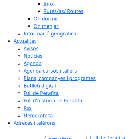
Info
Rutes/as/ Routes
On dormir
On menjar
Informació geogràfica
Actualitat
Avisos
Notícies
Agenda
Agenda cursos i tallers
Plans, campanyes i programes
Butlletí digital
Full de Perafita
Full d'història de Perafita
Rss
Hemeroteca
Adreces i telèfons
Full de Perafita