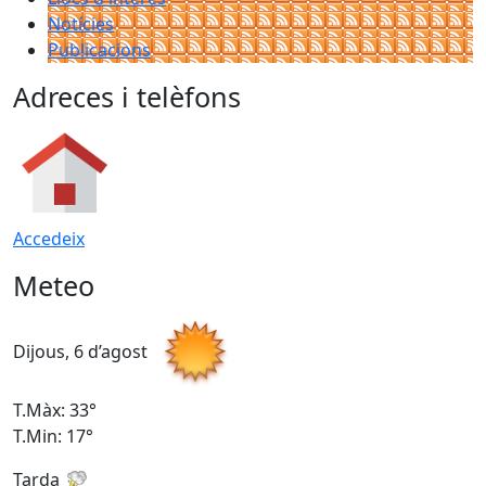
Notícies
Publicacions
Adreces i telèfons
Accedeix
Meteo
Dijous, 6 d’agost
D
T.Màx: 33°
T
T.Min: 17°
T
Tarda
T