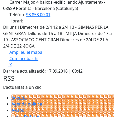
Carrer Major, 4 baixos -edifici antic Ajuntament- -
08589 Perafita - Barcelona (Catalunya)
Telèfon:
93 853 00 01
Horari:
Dilluns i Dimecres de 2/4 12 a 2/4 13 - GIMNÀS PER LA
GENT GRAN Dilluns de 15 a 18 - MITJA Dimecres de 17 a
19 - ASSOCIACÓ GENT GRAN Dimecres de 2/4 DE 21 A
2/4 DE 22 -IOGA
Amplieu el mapa
Com arribar-hi
Leaflet
| ©
OpenStreetMap
contributors
X
+
Darrera actualització: 17.09.2018 | 09:42
−
RSS
L'actualitat a un clic
Agenda
Agenda política
Avisos
Llocs d'interès