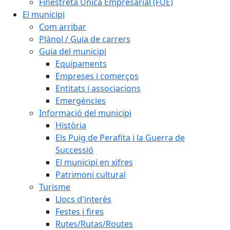
Finestreta Única Empresarial (FUE)
El municipi
Com arribar
Plànol / Guia de carrers
Guia del municipi
Equipaments
Empreses i comerços
Entitats i associacions
Emergències
Informació del municipi
Història
Els Puig de Perafita i la Guerra de
Successió
El municipi en xifres
Patrimoni cultural
Turisme
Llocs d'interès
Festes i fires
Rutes/Rutas/Routes