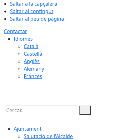
Saltar a la capçalera
Saltar al contingut
Saltar al peu de pàgina
Contactar
Idiomes
Català
Castellà
Anglès
Alemany
Francès
05.08.2026 | 22:37
Cercar:
Ajuntament
Salutació de l'Alcalde