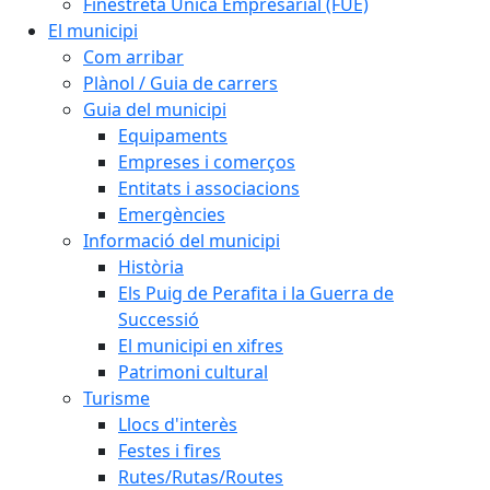
Finestreta Única Empresarial (FUE)
El municipi
Com arribar
Plànol / Guia de carrers
Guia del municipi
Equipaments
Empreses i comerços
Entitats i associacions
Emergències
Informació del municipi
Història
Els Puig de Perafita i la Guerra de
Successió
El municipi en xifres
Patrimoni cultural
Turisme
Llocs d'interès
Festes i fires
Rutes/Rutas/Routes