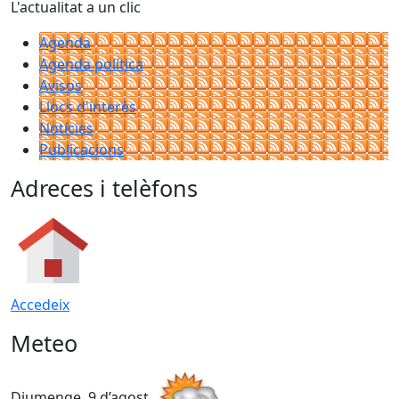
L'actualitat a un clic
Agenda
Agenda política
Avisos
Llocs d'interès
Notícies
Publicacions
Adreces i telèfons
Accedeix
Meteo
Diumenge, 9 d’agost
D