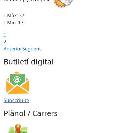
T.Màx: 37°
T
T.Min: 17°
T
1
T
2
Anterior
Següent
Butlletí digital
Subscriu-te
Plànol / Carrers