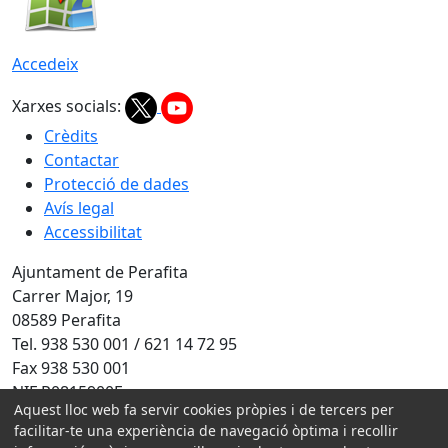
Accedeix
Xarxes socials:
Crèdits
Contactar
Protecció de dades
Avís legal
Accessibilitat
Ajuntament de Perafita
Carrer Major, 19
08589 Perafita
Tel. 938 530 001 / 621 14 72 95
Fax 938 530 001
NIF P0815900F
Aquest lloc web fa servir cookies pròpies i de tercers per
facilitar-te una experiència de navegació òptima i recollir
Amb la col·laboració de: