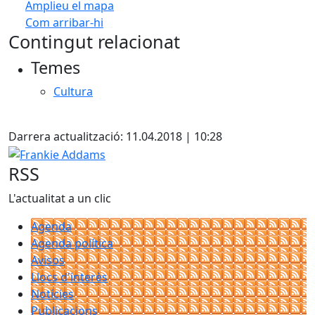
Amplieu el mapa
Com arribar-hi
Leaflet
| ©
OpenStreetMap
contributors
Contingut relacionat
+
Temes
−
Cultura
X
Darrera actualització: 11.04.2018 | 10:28
Frankie Addams
RSS
L'actualitat a un clic
Agenda
Agenda política
Avisos
Llocs d'interès
Notícies
Publicacions