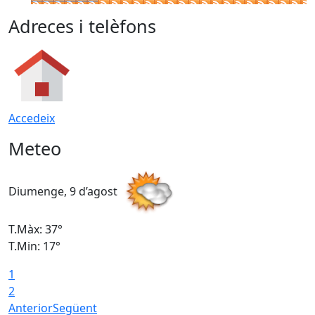
Adreces i telèfons
Accedeix
Meteo
Diumenge, 9 d’agost
D
T.Màx: 37°
T
T.Min: 17°
T
1
T
2
Anterior
Següent