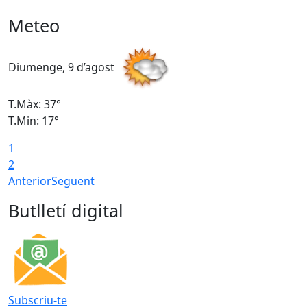
Meteo
Diumenge, 9 d’agost
D
T.Màx: 37°
T
T.Min: 17°
T
1
T
2
Anterior
Següent
Butlletí digital
Subscriu-te