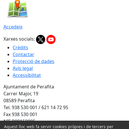
Accedeix
Xarxes socials:
Crèdits
Contactar
Protecció de dades
Avís legal
Accessibilitat
Ajuntament de Perafita
Carrer Major, 19
08589 Perafita
Tel. 938 530 001 / 621 14 72 95
Fax 938 530 001
NIF P0815900F
Aquest lloc web fa servir cookies pròpies i de tercers per