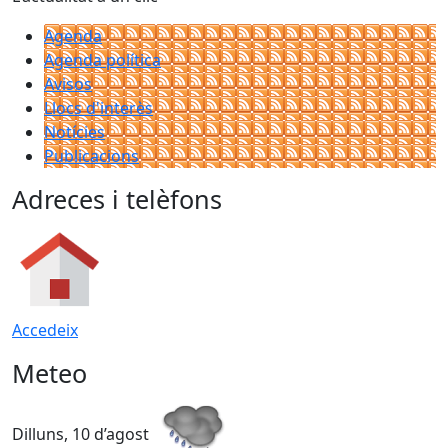
Agenda
Agenda política
Avisos
Llocs d'interès
Notícies
Publicacions
Adreces i telèfons
Accedeix
Meteo
Dilluns, 10 d’agost
D