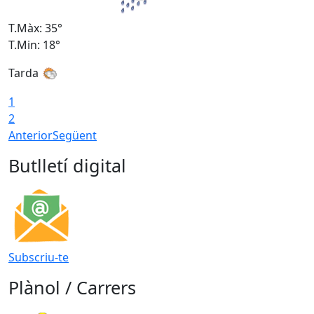
T.Màx: 35°
T
T.Min: 18°
T
Tarda
T
1
2
Anterior
Següent
Butlletí digital
Subscriu-te
Plànol / Carrers