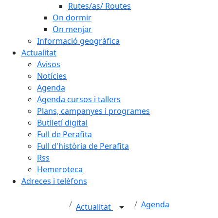
Rutes/as/ Routes
On dormir
On menjar
Informació geogràfica
Actualitat
Avisos
Notícies
Agenda
Agenda cursos i tallers
Plans, campanyes i programes
Butlletí digital
Full de Perafita
Full d'història de Perafita
Rss
Hemeroteca
Adreces i telèfons
Agenda
Actualitat