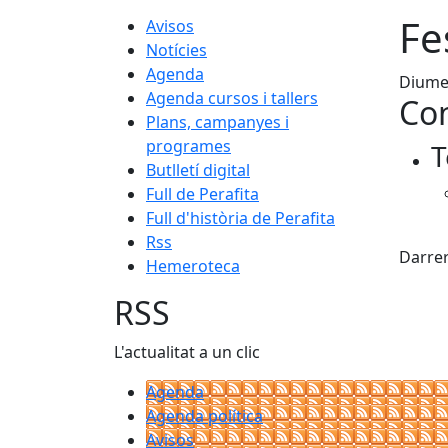
Fe
Avisos
Notícies
Agenda
Diumen
Agenda cursos i tallers
Con
Plans, campanyes i
programes
T
Butlletí digital
Full de Perafita
Full d'història de Perafita
X
Rss
Darrer
Hemeroteca
RSS
L'actualitat a un clic
Agenda
Agenda política
Avisos