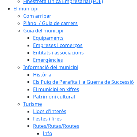
Finestreta Única Empresarial (FUE)
El municipi
Com arribar
Plànol / Guia de carrers
Guia del municipi
Equipaments
Empreses i comerços
Entitats i associacions
Emergències
Informació del municipi
Història
Els Puig de Perafita i la Guerra de Successió
El municipi en xifres
Patrimoni cultural
Turisme
Llocs d'interès
Festes i fires
Rutes/Rutas/Routes
Info