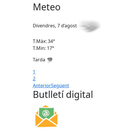
Meteo
Divendres, 7 d’agost
T.Màx: 34°
T.Min: 17°
Tarda
1
2
Anterior
Següent
Butlletí digital