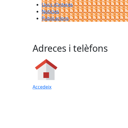
Llocs d'interès
Notícies
Publicacions
Adreces i telèfons
Accedeix